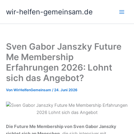
Zum
wir-helfen-gemeinsam.de
Inhalt
springen
Sven Gabor Janszky Future
Me Membership
Erfahrungen 2026: Lohnt
sich das Angebot?
Von
WirHelfenGemeinsam
/
24. Juni 2026
Die Future Me Membership von Sven Gabor Janszky
richtet sich an Menschen
, die sich intensiver mit