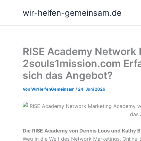
Zum
wir-helfen-gemeinsam.de
Inhalt
springen
RISE Academy Network 
2souls1mission.com Erf
sich das Angebot?
Von
WirHelfenGemeinsam
/
24. Juni 2026
Die RISE Academy von Dennis Loos und Kathy Bö
Weg in die Welt des Network Marketings, Online-