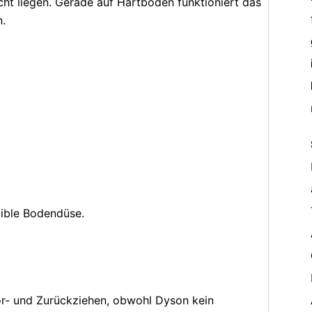
cht liegen. Gerade auf Hartboden funktioniert das
n.
xible Bodendüse.
or- und Zurückziehen, obwohl Dyson kein