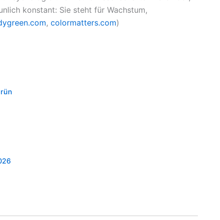
nlich konstant: Sie steht für Wachstum,
dygreen.com
,
colormatters.com
)
Grün
026