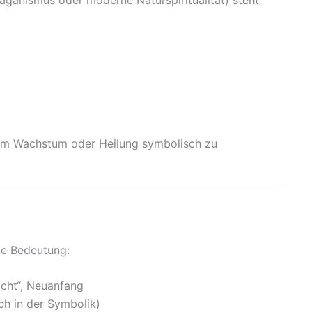
Paganismus oder moderne Naturspiritualität) steht
, um Wachstum oder Heilung symbolisch zu
te Bedeutung:
icht“, Neuanfang
sch in der Symbolik)